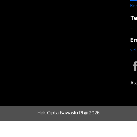
Ke
Te
-
Em
se
Ata
Hak Cipta Bawaslu RI @ 2026