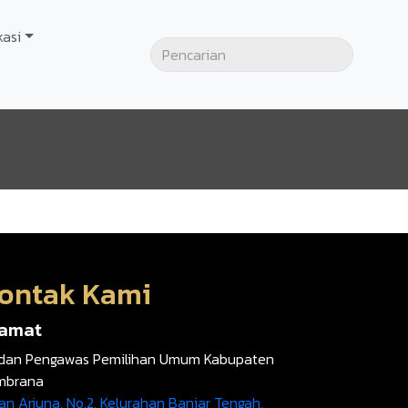
kasi
ontak Kami
lamat
dan Pengawas Pemilihan Umum Kabupaten
mbrana
an Arjuna, No.2, Kelurahan Banjar Tengah,