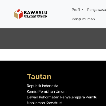
Lompat ke isi utama
Profil
Pengawasa
Pengumuman
Tautan
Republik Indonesia
Komisi Pemilihan Umum
Dewan Kehormatan Penyelenggara Pemilu
Mahkamah Konstitusi