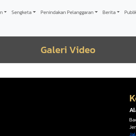
n
Sengketa
Penindakan Pelanggaran
Berita
Publi
Galeri Video
K
A
Ba
Je
Jal