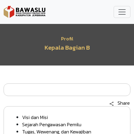
Lompat ke isi utama
Profil
Kepala Bagian B
Share
Visi dan Misi
Sejarah Pengawasan Pemilu
Tugas, Wewenang, dan Kewajiban